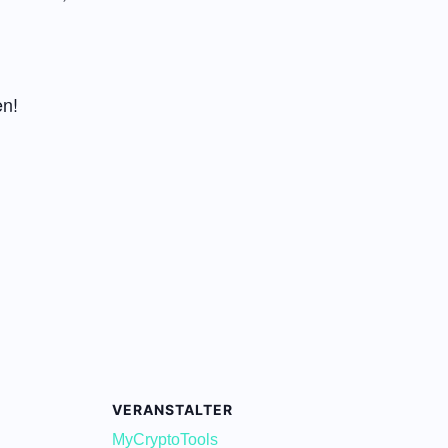
en!
VERANSTALTER
MyCryptoTools